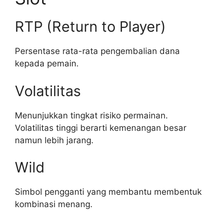
RTP (Return to Player)
Persentase rata-rata pengembalian dana
kepada pemain.
Volatilitas
Menunjukkan tingkat risiko permainan.
Volatilitas tinggi berarti kemenangan besar
namun lebih jarang.
Wild
Simbol pengganti yang membantu membentuk
kombinasi menang.