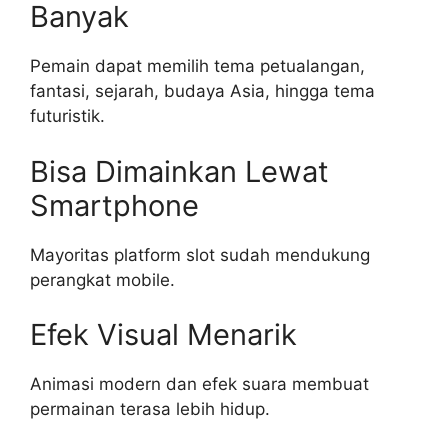
Banyak
Pemain dapat memilih tema petualangan,
fantasi, sejarah, budaya Asia, hingga tema
futuristik.
Bisa Dimainkan Lewat
Smartphone
Mayoritas platform slot sudah mendukung
perangkat mobile.
Efek Visual Menarik
Animasi modern dan efek suara membuat
permainan terasa lebih hidup.