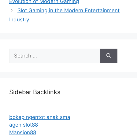
Evolution of Modern Gaming
Slot Gaming in the Modern Entertainment
Industry
Search
for:
Sidebar Backlinks
bokep ngentot anak sma
agen slot88
Mansion88