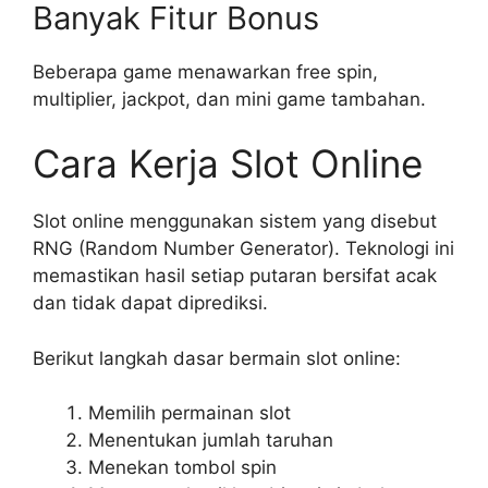
Banyak Fitur Bonus
Beberapa game menawarkan free spin,
multiplier, jackpot, dan mini game tambahan.
Cara Kerja Slot Online
Slot online menggunakan sistem yang disebut
RNG (Random Number Generator). Teknologi ini
memastikan hasil setiap putaran bersifat acak
dan tidak dapat diprediksi.
Berikut langkah dasar bermain slot online:
Memilih permainan slot
Menentukan jumlah taruhan
Menekan tombol spin