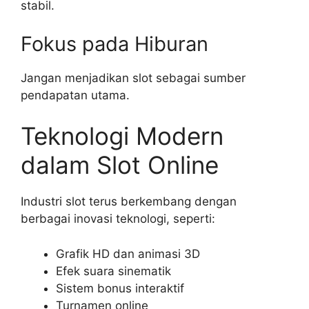
stabil.
Fokus pada Hiburan
Jangan menjadikan slot sebagai sumber
pendapatan utama.
Teknologi Modern
dalam Slot Online
Industri slot terus berkembang dengan
berbagai inovasi teknologi, seperti:
Grafik HD dan animasi 3D
Efek suara sinematik
Sistem bonus interaktif
Turnamen online