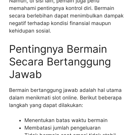
Namun, di sisi lain, pemain juga perlu
memahami pentingnya kontrol diri. Bermain
secara berlebihan dapat menimbulkan dampak
negatif terhadap kondisi finansial maupun
kehidupan sosial.
Pentingnya Bermain
Secara Bertanggung
Jawab
Bermain bertanggung jawab adalah hal utama
dalam menikmati slot online. Berikut beberapa
langkah yang dapat dilakukan:
Menentukan batas waktu bermain
Membatasi jumlah pengeluaran