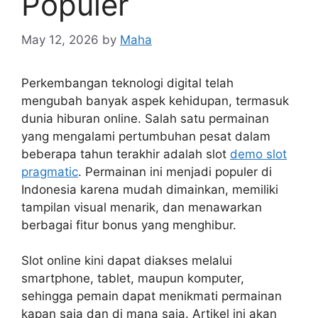
Populer
May 12, 2026
by
Maha
Perkembangan teknologi digital telah
mengubah banyak aspek kehidupan, termasuk
dunia hiburan online. Salah satu permainan
yang mengalami pertumbuhan pesat dalam
beberapa tahun terakhir adalah slot
demo slot
pragmatic
. Permainan ini menjadi populer di
Indonesia karena mudah dimainkan, memiliki
tampilan visual menarik, dan menawarkan
berbagai fitur bonus yang menghibur.
Slot online kini dapat diakses melalui
smartphone, tablet, maupun komputer,
sehingga pemain dapat menikmati permainan
kapan saja dan di mana saja. Artikel ini akan