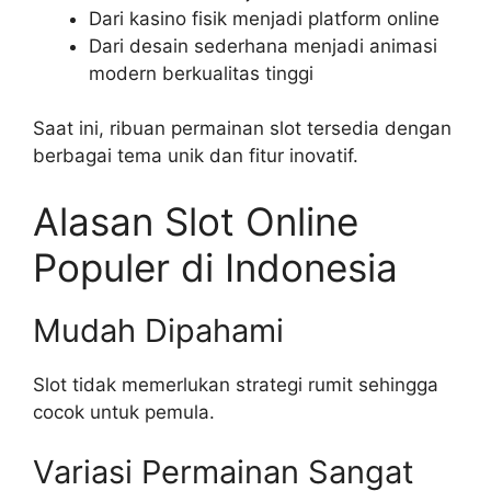
Dari kasino fisik menjadi platform online
Dari desain sederhana menjadi animasi
modern berkualitas tinggi
Saat ini, ribuan permainan slot tersedia dengan
berbagai tema unik dan fitur inovatif.
Alasan Slot Online
Populer di Indonesia
Mudah Dipahami
Slot tidak memerlukan strategi rumit sehingga
cocok untuk pemula.
Variasi Permainan Sangat