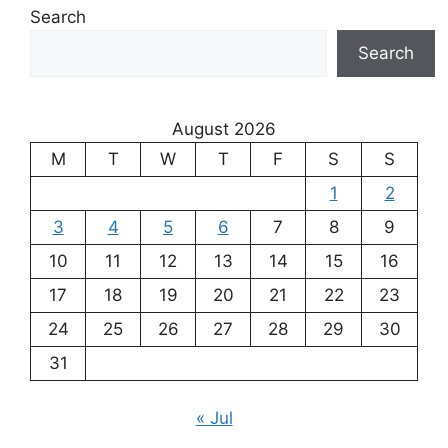
Search
Search
August 2026
M
T
W
T
F
S
S
1
2
3
4
5
6
7
8
9
10
11
12
13
14
15
16
17
18
19
20
21
22
23
24
25
26
27
28
29
30
31
« Jul