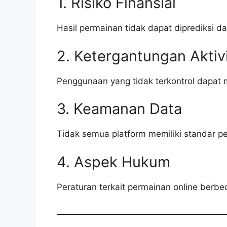
1. Risiko Finansial
Hasil permainan tidak dapat diprediksi 
2. Ketergantungan Aktiv
Penggunaan yang tidak terkontrol dapat 
3. Keamanan Data
Tidak semua platform memiliki standar p
4. Aspek Hukum
Peraturan terkait permainan online berbe