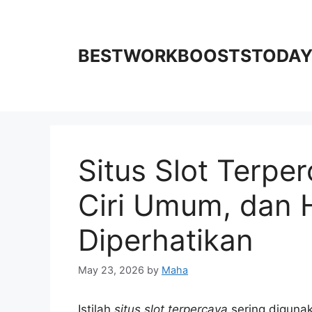
Skip
to
content
BESTWORKBOOSTSTODA
Situs Slot Terpe
Ciri Umum, dan H
Diperhatikan
May 23, 2026
by
Maha
Istilah
situs slot terpercaya
sering diguna