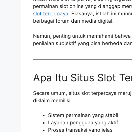
permainan slot online yang dianggap memi
slot terpercaya
. Biasanya, istilah ini mu
berbagai forum dan media digital.
Namun, penting untuk memahami bahwa “t
penilaian subjektif yang bisa berbeda da
Apa Itu Situs Slot T
Secara umum, situs slot terpercaya meruj
diklaim memiliki:
Sistem permainan yang stabil
Layanan pengguna yang aktif
Proses transaksi yang jelas