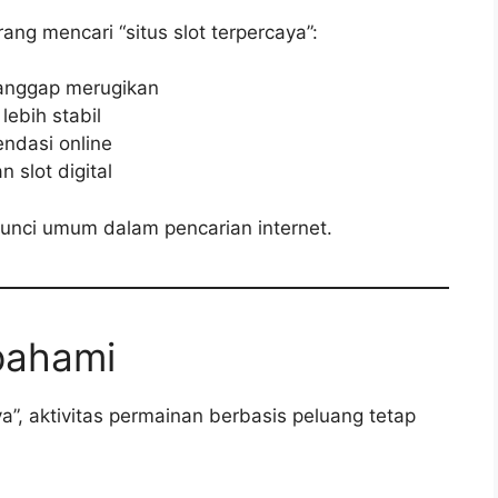
g mencari “situs slot terpercaya”:
ianggap merugikan
ebih stabil
endasi online
 slot digital
 kunci umum dalam pencarian internet.
ipahami
a”, aktivitas permainan berbasis peluang tetap