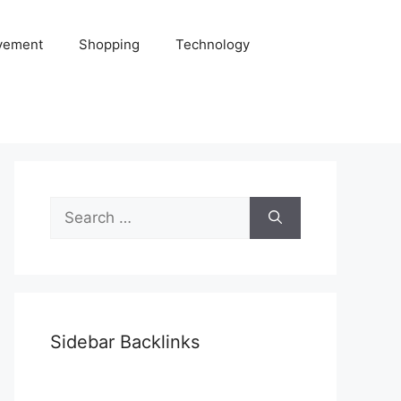
vement
Shopping
Technology
Search
for:
Sidebar Backlinks