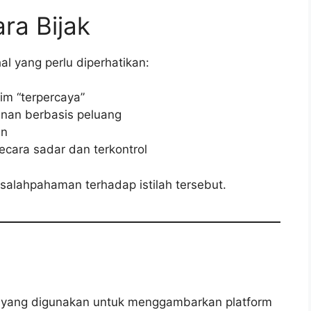
ra Bijak
al yang perlu diperhatikan:
im “terpercaya”
inan berbasis peluang
an
cara sadar dan terkontrol
alahpahaman terhadap istilah tersebut.
 yang digunakan untuk menggambarkan platform