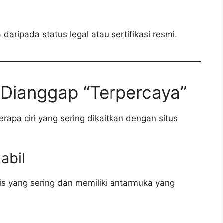
a daripada status legal atau sertifikasi resmi.
g Dianggap “Terpercaya”
rapa ciri yang sering dikaitkan dengan situs
abil
is yang sering dan memiliki antarmuka yang