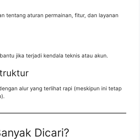
n tentang aturan permainan, fitur, dan layanan
tu jika terjadi kendala teknis atau akun.
truktur
engan alur yang terlihat rapi (meskipun ini tetap
).
Banyak Dicari?