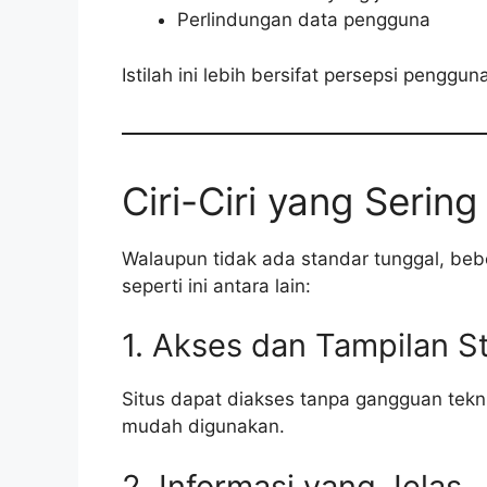
Perlindungan data pengguna
Istilah ini lebih bersifat persepsi penggun
Ciri-Ciri yang Serin
Walaupun tidak ada standar tunggal, bebe
seperti ini antara lain:
1. Akses dan Tampilan St
Situs dapat diakses tanpa gangguan tekn
mudah digunakan.
2. Informasi yang Jelas