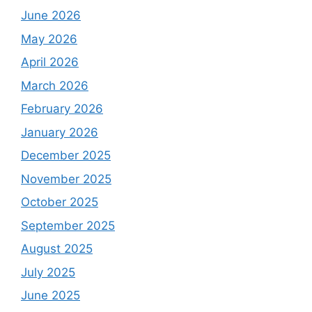
June 2026
May 2026
April 2026
March 2026
February 2026
January 2026
December 2025
November 2025
October 2025
September 2025
August 2025
July 2025
June 2025