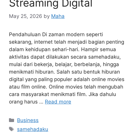
Streaming Digital
May 25, 2026
by
Maha
Pendahuluan Di zaman modern seperti
sekarang, internet telah menjadi bagian penting
dalam kehidupan sehari-hari. Hampir semua
aktivitas dapat dilakukan secara samehadaku,
mulai dari bekerja, belajar, berbelanja, hingga
menikmati hiburan. Salah satu bentuk hiburan
digital yang paling populer adalah online movies
atau film online. Online movies telah mengubah
cara masyarakat menikmati film. Jika dahulu
orang harus …
Read more
Categories
Business
Tags
samehadaku